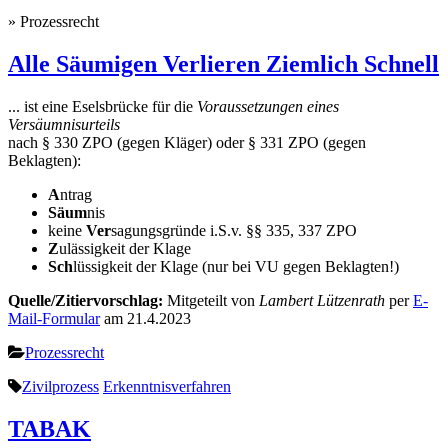
» Prozessrecht
Alle Säumigen Verlieren Ziemlich Schnell
... ist eine Eselsbrücke für die
Voraussetzungen eines
Versäumnisurteils
nach § 330 ZPO (gegen Kläger) oder § 331 ZPO (gegen
Beklagten):
A
ntrag
Säum
nis
keine
Ver
sagungsgründe i.S.v. §§ 335, 337 ZPO
Z
ulässigkeit der Klage
Sch
lüssigkeit der Klage (nur bei VU gegen Beklagten!)
Quelle/Zitiervorschlag:
Mitgeteilt von
Lambert Lützenrath
per
E-
Mail-Formular
am 21.4.2023
Prozessrecht
Zivilprozess
Erkenntnisverfahren
TABAK