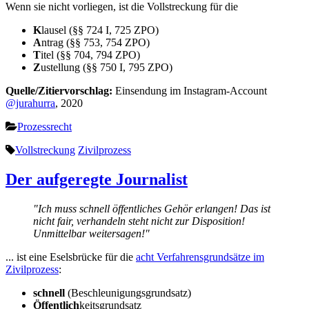
Wenn sie nicht vorliegen, ist die Vollstreckung für die
K
lausel (§§ 724 I, 725 ZPO)
A
ntrag (§§ 753, 754 ZPO)
T
itel (§§ 704, 794 ZPO)
Z
ustellung (§§ 750 I, 795 ZPO)
Quelle/Zitiervorschlag:
Einsendung im Instagram-Account
@jurahurra
, 2020
Prozessrecht
Vollstreckung
Zivilprozess
Der aufgeregte Journalist
"Ich muss schnell öffentliches Gehör erlangen! Das ist
nicht fair, verhandeln steht nicht zur Disposition!
Unmittelbar weitersagen!"
... ist eine Eselsbrücke für die
acht Verfahrensgrundsätze im
Zivilprozess
:
schnell
(Beschleunigungsgrundsatz)
Öffentlich
keitsgrundsatz