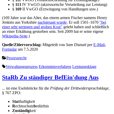
§
113
IV VwGO (akzessorische Verurteilung zur Leistung)
§
169
II VwGO (Erzwingung von Handlungen usw.)
(169 Jahre war das Alter, das einem armen Fischer namens Henry
Jenkins aus Yorkshire
nachgesagt wurde
. Er soll 1501–1670
"bei
einer sehr geringen und groben Kost"
gelebt haben und schließlich
an einer Erkältung gestorben sein. Seit 2009 hat er seine eigene
Wikipedia-Seite
.)
Quelle/Zitiervorschlag:
Mitgeteilt von
Sam Dianati
per
E-Mail-
Formular
am 7.5.2020
Prozessrecht
Verwaltungsprozess
Erkenntnisverfahren
Leistungsklage
StaRb Zu ständiger BefEin'dung Aus
... ist eine Eselsbrücke für die
Prüfung der Drittwiderspruchsklage
,
§ 767 ZPO:
Sta
tthaftigkeit
R
echtsschutz
b
edürfnis
Zuständig
keit