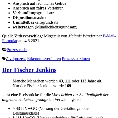
Anspruch auf rechtliches
Gehör
Anspruch auf
faires
Verfahren
Verhandlung
sgrundsatz
Disposition
smaxime
Unmittelbar
keitsgrundsatz
weitersagen
(Mündlichkeitsgrundsatz)
Quelle/Zitiervorschlag:
Mitgeteilt von
Melanie Wender
per
E-Mail-
Formular
am 4.8.2021
Prozessrecht
Zivilprozess
Erkenntnisverfahren
Prozessmaximen
Der Fischer Jenkins
Manche Menschen werden
43
,
111
oder
113
Jahre alt.
Nur der Fischer Jenkins wurde
169
.
... ist eine Eselsbrücke für die
Vorschriften zur Statthaftigkeit der
allgemeinen Leistungsklage
im Verwaltungsrecht:
§
43
II VwGO (Vorrang der Gestaltungs- oder
Leistungsklage)
§
111
VwGO (Vorabentscheidung für Leistungsklage)