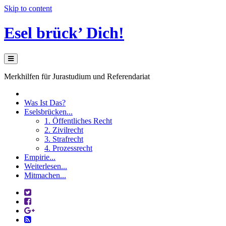
Skip to content
Esel brück’ Dich!
Merkhilfen für Jurastudium und Referendariat
Was Ist Das?
Eselsbrücken...
1. Öffentliches Recht
2. Zivilrecht
3. Strafrecht
4. Prozessrecht
Empirie...
Weiterlesen...
Mitmachen...