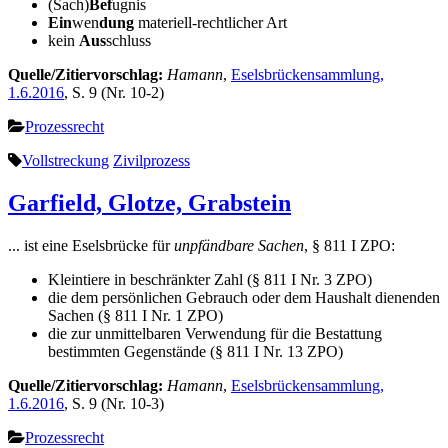
(Sach)
Bef
ugnis
Ein
wen
dung
materiell-rechtlicher Art
kein
Aus
schluss
Quelle/Zitiervorschlag:
Hamann
,
Eselsbrückensammlung,
1.6.2016
, S. 9 (Nr. 10-2)
Prozessrecht
Vollstreckung
Zivilprozess
Garfield, Glotze, Grabstein
... ist eine Eselsbrücke für
unpfändbare Sachen
, § 811 I ZPO:
Kleintiere in beschränkter Zahl (§ 811 I Nr. 3 ZPO)
die dem persönlichen Gebrauch oder dem Haushalt dienenden
Sachen (§ 811 I Nr. 1 ZPO)
die zur unmittelbaren Verwendung für die Bestattung
bestimmten Gegenstände (§ 811 I Nr. 13 ZPO)
Quelle/Zitiervorschlag:
Hamann
,
Eselsbrückensammlung,
1.6.2016
, S. 9 (Nr. 10-3)
Prozessrecht