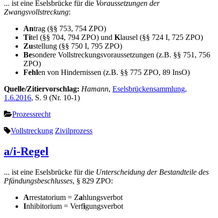
... ist eine Eselsbrücke für die
Voraussetzungen der
Zwangsvollstreckung
:
An
trag (§§ 753, 754 ZPO)
Ti
tel (§§ 704, 794 ZPO) und
K
lausel (§§ 724 I, 725 ZPO)
Zu
stellung (§§ 750 I, 795 ZPO)
Be
sondere Vollstreckungsvoraussetzungen (z.B. §§ 751, 756
ZPO)
Fehl
en von Hindernissen (z.B. §§ 775 ZPO, 89 InsO)
Quelle/Zitiervorschlag:
Hamann
,
Eselsbrückensammlung,
1.6.2016
, S. 9 (Nr. 10-1)
Prozessrecht
Vollstreckung
Zivilprozess
a/i-Regel
... ist eine Eselsbrücke für die
Unterscheidung der Bestandteile des
Pfändungsbeschlusses
, § 829 ZPO:
A
rrestatorium = Z
a
hlungsverbot
I
nhibitorium = Verf
i
gungsverbot