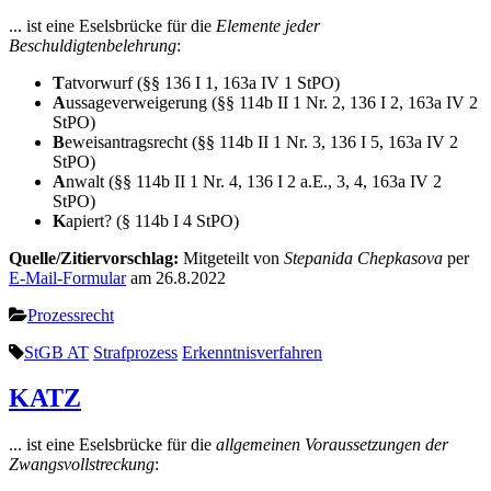
... ist eine Eselsbrücke für die
Elemente jeder
Beschuldigtenbelehrung
:
T
atvorwurf (§§ 136 I 1, 163a IV 1 StPO)
A
ussageverweigerung (§§ 114b II 1 Nr. 2, 136 I 2, 163a IV 2
StPO)
B
eweisantragsrecht (§§ 114b II 1 Nr. 3, 136 I 5, 163a IV 2
StPO)
A
nwalt (§§ 114b II 1 Nr. 4, 136 I 2 a.E., 3, 4, 163a IV 2
StPO)
K
apiert? (§ 114b I 4 StPO)
Quelle/Zitiervorschlag:
Mitgeteilt von
Stepanida Chepkasova
per
E-Mail-Formular
am 26.8.2022
Prozessrecht
StGB AT
Strafprozess
Erkenntnisverfahren
KATZ
... ist eine Eselsbrücke für die
allgemeinen Voraussetzungen der
Zwangsvollstreckung
: