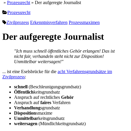
»
Prozessrecht
» Der aufgeregte Journalist
Prozessrecht
Zivilprozess
Erkenntnisverfahren
Prozessmaximen
Der aufgeregte Journalist
"Ich muss schnell öffentliches Gehör erlangen! Das ist
nicht fair, verhandeln steht nicht zur Disposition!
Unmittelbar weitersagen!"
... ist eine Eselsbrücke für die
acht Verfahrensgrundsätze im
Zivilprozess
:
schnell
(Beschleunigungsgrundsatz)
Öffentlich
keitsgrundsatz
Anspruch auf rechtliches
Gehör
Anspruch auf
faires
Verfahren
Verhandlung
sgrundsatz
Disposition
smaxime
Unmittelbar
keitsgrundsatz
weitersagen
(Mündlichkeitsgrundsatz)