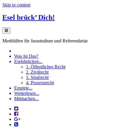
Skip to content
Esel brück’ Dich!
Merkhilfen für Jurastudium und Referendariat
Was Ist Das?
Eselsbrücken...
1. Öffentliches Recht
2. Zivilrecht
3. Strafrecht
4. Prozessrecht
Empirie...
Weiterlesen...
Mitmachen...