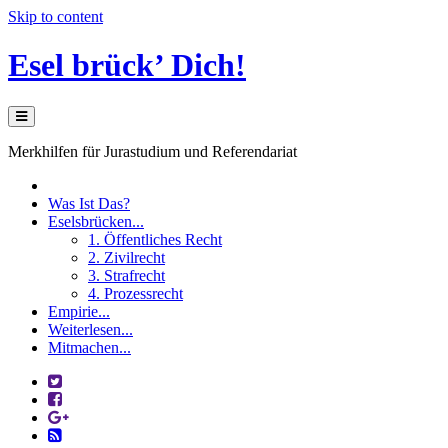
Skip to content
Esel brück’ Dich!
Merkhilfen für Jurastudium und Referendariat
Was Ist Das?
Eselsbrücken...
1. Öffentliches Recht
2. Zivilrecht
3. Strafrecht
4. Prozessrecht
Empirie...
Weiterlesen...
Mitmachen...