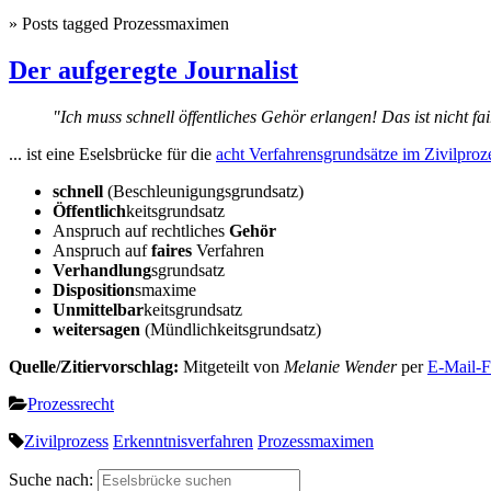
» Posts tagged Prozessmaximen
Der aufgeregte Journalist
"Ich muss schnell öffentliches Gehör erlangen! Das ist nicht fa
... ist eine Eselsbrücke für die
acht Verfahrensgrundsätze im Zivilproz
schnell
(Beschleunigungsgrundsatz)
Öffentlich
keitsgrundsatz
Anspruch auf rechtliches
Gehör
Anspruch auf
faires
Verfahren
Verhandlung
sgrundsatz
Disposition
smaxime
Unmittelbar
keitsgrundsatz
weitersagen
(Mündlichkeitsgrundsatz)
Quelle/Zitiervorschlag:
Mitgeteilt von
Melanie Wender
per
E-Mail-F
Prozessrecht
Zivilprozess
Erkenntnisverfahren
Prozessmaximen
Suche nach: