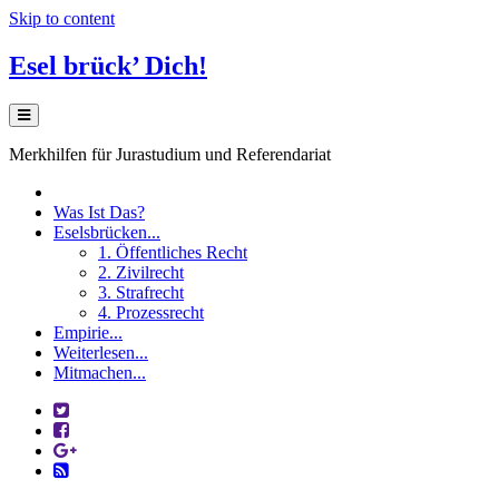
Skip to content
Esel brück’ Dich!
Merkhilfen für Jurastudium und Referendariat
Was Ist Das?
Eselsbrücken...
1. Öffentliches Recht
2. Zivilrecht
3. Strafrecht
4. Prozessrecht
Empirie...
Weiterlesen...
Mitmachen...