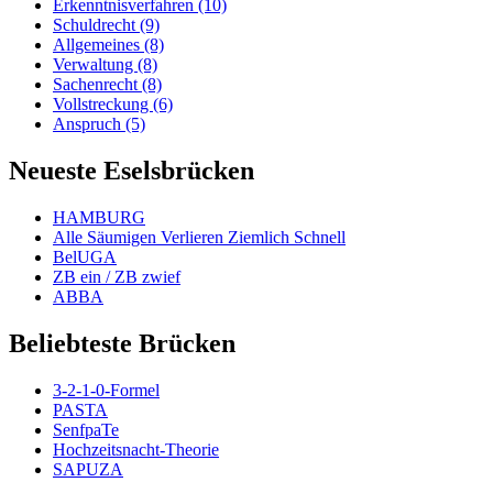
Erkenntnisverfahren (10)
Schuldrecht (9)
Allgemeines (8)
Verwaltung (8)
Sachenrecht (8)
Vollstreckung (6)
Anspruch (5)
Neueste Eselsbrücken
HAMBURG
Alle Säumigen Verlieren Ziemlich Schnell
BelUGA
ZB ein / ZB zwief
ABBA
Beliebteste Brücken
3-2-1-0-Formel
PASTA
SenfpaTe
Hochzeitsnacht-Theorie
SAPUZA