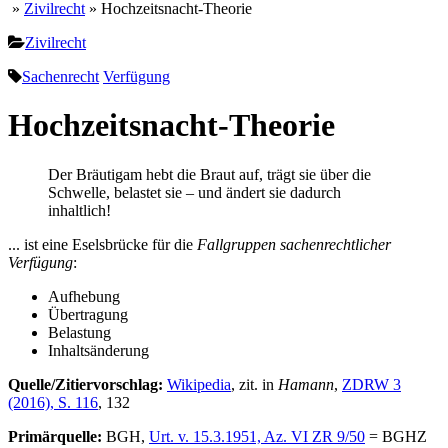
»
Zivilrecht
» Hochzeitsnacht-Theorie
Zivilrecht
Sachenrecht
Verfügung
Hochzeitsnacht-Theorie
Der Bräutigam hebt die Braut auf, trägt sie über die
Schwelle, belastet sie – und ändert sie dadurch
inhaltlich!
... ist eine Eselsbrücke für die
Fallgruppen sachenrechtlicher
Verfügung
:
Aufhebung
Übertragung
Belastung
Inhaltsänderung
Quelle/Zitiervorschlag:
Wikipedia
, zit. in
Hamann
,
ZDRW 3
(2016), S. 116
, 132
Primärquelle:
BGH,
Urt. v. 15.3.1951, Az. VI ZR 9/50
= BGHZ