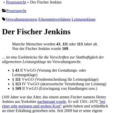
»
Prozessrecht
» Der Fischer Jenkins
Prozessrecht
Verwaltungsprozess
Erkenntnisverfahren
Leistungsklage
Der Fischer Jenkins
Manche Menschen werden
43
,
111
oder
113
Jahre alt.
Nur der Fischer Jenkins wurde
169
.
... ist eine Eselsbrücke für die
Vorschriften zur Statthaftigkeit der
allgemeinen Leistungsklage
im Verwaltungsrecht:
§
43
II VwGO (Vorrang der Gestaltungs- oder
Leistungsklage)
§
111
VwGO (Vorabentscheidung für Leistungsklage)
§
113
IV VwGO (akzessorische Verurteilung zur Leistung)
§
169
II VwGO (Erzwingung von Handlungen usw.)
(169 Jahre war das Alter, das einem armen Fischer namens Henry
Jenkins aus Yorkshire
nachgesagt wurde
. Er soll 1501–1670
"bei
einer sehr geringen und groben Kost"
gelebt haben und schließlich
an einer Erkältung gestorben sein. Seit 2009 hat er seine eigene