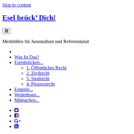
Skip to content
Esel brück’ Dich!
Merkhilfen für Jurastudium und Referendariat
Was Ist Das?
Eselsbrücken...
1. Öffentliches Recht
2. Zivilrecht
3. Strafrecht
4. Prozessrecht
Empirie...
Weiterlesen...
Mitmachen...