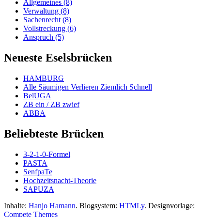
Allgemeines (8)
Verwaltung (8)
Sachenrecht (8)
Vollstreckung (6)
Anspruch (5)
Neueste Eselsbrücken
HAMBURG
Alle Säumigen Verlieren Ziemlich Schnell
BelUGA
ZB ein / ZB zwief
ABBA
Beliebteste Brücken
3-2-1-0-Formel
PASTA
SenfpaTe
Hochzeitsnacht-Theorie
SAPUZA
Inhalte:
Hanjo Hamann
. Blogsystem:
HTMLy
. Designvorlage:
Compete Themes