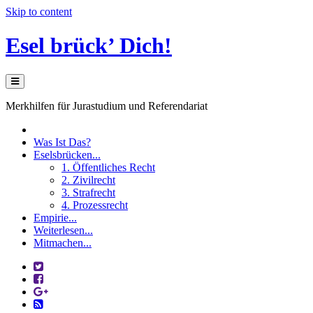
Skip to content
Esel brück’ Dich!
Merkhilfen für Jurastudium und Referendariat
Was Ist Das?
Eselsbrücken...
1. Öffentliches Recht
2. Zivilrecht
3. Strafrecht
4. Prozessrecht
Empirie...
Weiterlesen...
Mitmachen...