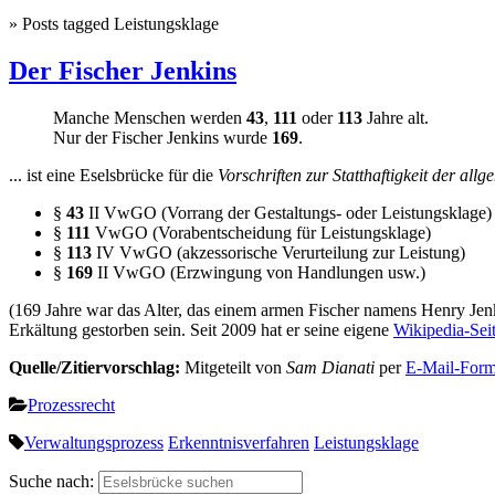
» Posts tagged Leistungsklage
Der Fischer Jenkins
Manche Menschen werden
43
,
111
oder
113
Jahre alt.
Nur der Fischer Jenkins wurde
169
.
... ist eine Eselsbrücke für die
Vorschriften zur Statthaftigkeit der all
§
43
II VwGO (Vorrang der Gestaltungs- oder Leistungsklage)
§
111
VwGO (Vorabentscheidung für Leistungsklage)
§
113
IV VwGO (akzessorische Verurteilung zur Leistung)
§
169
II VwGO (Erzwingung von Handlungen usw.)
(169 Jahre war das Alter, das einem armen Fischer namens Henry Jen
Erkältung gestorben sein. Seit 2009 hat er seine eigene
Wikipedia-Sei
Quelle/Zitiervorschlag:
Mitgeteilt von
Sam Dianati
per
E-Mail-Form
Prozessrecht
Verwaltungsprozess
Erkenntnisverfahren
Leistungsklage
Suche nach: