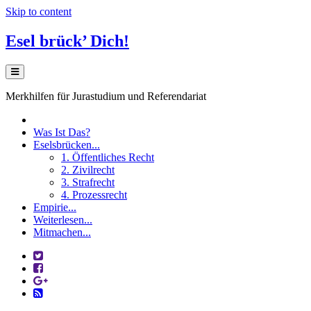
Skip to content
Esel brück’ Dich!
Merkhilfen für Jurastudium und Referendariat
Was Ist Das?
Eselsbrücken...
1. Öffentliches Recht
2. Zivilrecht
3. Strafrecht
4. Prozessrecht
Empirie...
Weiterlesen...
Mitmachen...