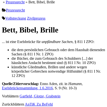
»
Prozessrecht
» Bett, Bibel, Brille
Prozessrecht
Vollstreckung
Zivilprozess
Bett, Bibel, Brille
... ist eine Eselsbrücke für
unpfändbare Sachen
, § 811 I ZPO:
die dem persönlichen Gebrauch oder dem Haushalt dienenden
Sachen (§ 811 I Nr. 1 ZPO)
die Bücher, die zum Gebrauch des Schuldners [...] der
häuslichen Andacht bestimmt sind (§ 811 I Nr. 10 ZPO)
künstliche Gliedmaßen, Brillen und andere wegen
körperlicher Gebrechen notwendige Hilfsmittel (§ 811 I Nr.
12 ZPO)
Quelle/Zitiervorschlag:
Enno Aden, zit. in
Hamann
,
Eselsbrückensammlung, 1.6.2016
, S. 9 (Nr. 10-3)
Vorblättern
Garfield, Glotze, Grabstein
Zurückblättern
AnTiK Zu BeFehl