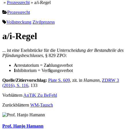
»
Prozessrecht
» a/i-Regel
Prozessrecht
Vollstreckung
Zivilprozess
a/i-Regel
... ist eine Eselsbrücke für die
Unterscheidung der Bestandteile des
Pfändungsbeschlusses
, § 829 ZPO:
A
rrestatorium = Z
a
hlungsverbot
I
nhibitorium = Verf
i
gungsverbot
Quelle/Zitiervorschlag:
Plate S. 609
, zit. in
Hamann
,
ZDRW 3
(2016), S. 116
, 133
Vorblättern
AnTiK Zu BeFehl
Zurückblättern
WM-Tausch
Prof. Hanjo Hamann