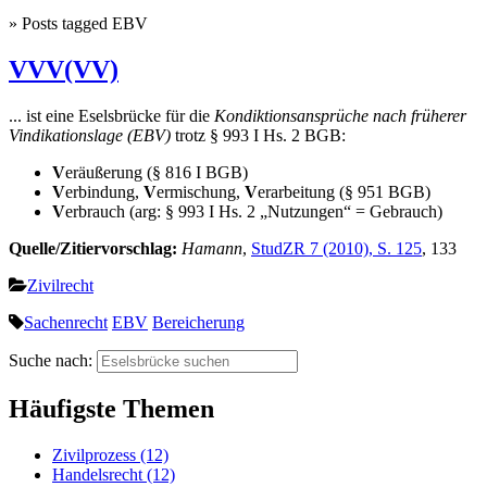
» Posts tagged EBV
VVV(VV)
... ist eine Eselsbrücke für die
Kondiktionsansprüche nach früherer
Vindikationslage (EBV)
trotz § 993 I Hs. 2 BGB:
V
eräußerung (§ 816 I BGB)
V
erbindung,
V
ermischung,
V
erarbeitung (§ 951 BGB)
V
erbrauch (arg: § 993 I Hs. 2 „Nutzungen“ = Gebrauch)
Quelle/Zitiervorschlag:
Hamann
,
StudZR 7 (2010), S. 125
, 133
Zivilrecht
Sachenrecht
EBV
Bereicherung
Suche nach:
Häufigste Themen
Zivilprozess (12)
Handelsrecht (12)