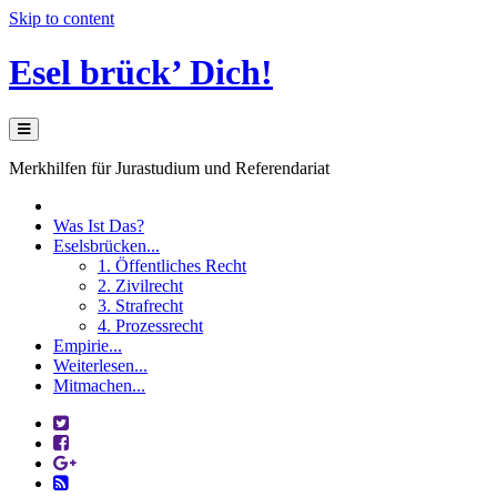
Skip to content
Esel brück’ Dich!
Merkhilfen für Jurastudium und Referendariat
Was Ist Das?
Eselsbrücken...
1. Öffentliches Recht
2. Zivilrecht
3. Strafrecht
4. Prozessrecht
Empirie...
Weiterlesen...
Mitmachen...