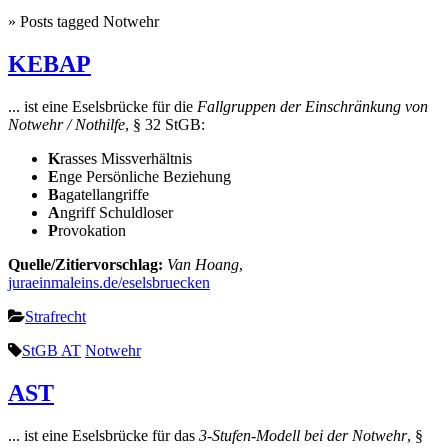
» Posts tagged Notwehr
KEBAP
... ist eine Eselsbrücke für die
Fallgruppen der Einschränkung von
Notwehr / Nothilfe
, § 32 StGB:
K
rasses Missverhältnis
E
nge Persönliche Beziehung
B
agatellangriffe
A
ngriff Schuldloser
P
rovokation
Quelle/Zitiervorschlag:
Van Hoang
,
juraeinmaleins.de/eselsbruecken
Strafrecht
StGB AT
Notwehr
AST
... ist eine Eselsbrücke für das
3-Stufen-Modell bei der Notwehr
, §