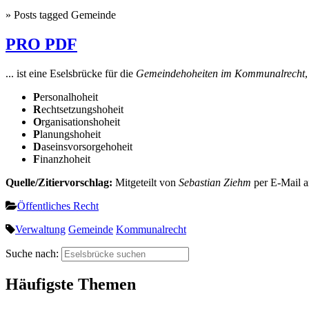
» Posts tagged Gemeinde
PRO PDF
... ist eine Eselsbrücke für die
Gemeindehoheiten im Kommunalrecht
P
ersonalhoheit
R
echtsetzungshoheit
O
rganisationshoheit
P
lanungshoheit
D
aseinsvorsorgehoheit
F
inanzhoheit
Quelle/Zitiervorschlag:
Mitgeteilt von
Sebastian Ziehm
per E-Mail 
Öffentliches Recht
Verwaltung
Gemeinde
Kommunalrecht
Suche nach:
Häufigste Themen