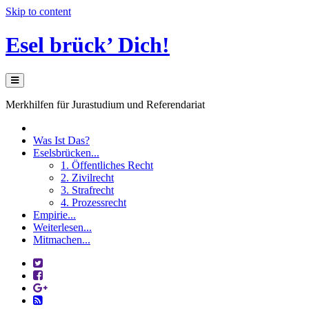
Skip to content
Esel brück’ Dich!
Merkhilfen für Jurastudium und Referendariat
Was Ist Das?
Eselsbrücken...
1. Öffentliches Recht
2. Zivilrecht
3. Strafrecht
4. Prozessrecht
Empirie...
Weiterlesen...
Mitmachen...