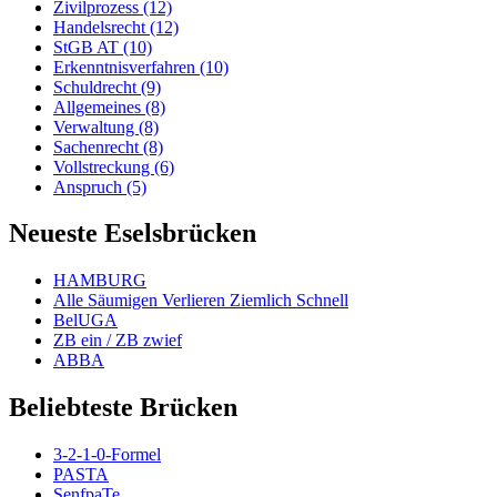
Zivilprozess (12)
Handelsrecht (12)
StGB AT (10)
Erkenntnisverfahren (10)
Schuldrecht (9)
Allgemeines (8)
Verwaltung (8)
Sachenrecht (8)
Vollstreckung (6)
Anspruch (5)
Neueste Eselsbrücken
HAMBURG
Alle Säumigen Verlieren Ziemlich Schnell
BelUGA
ZB ein / ZB zwief
ABBA
Beliebteste Brücken
3-2-1-0-Formel
PASTA
SenfpaTe