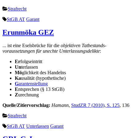
Strafrecht
StGB AT
Garant
Erunmöka GEZ
... ist eine Eselsbrücke für die
objektiven Tatbestands­
voraussetzungen für un­echte Unterlassungsdelikte
:
Er
folgseintritt
Un
terlassen
Mö
glichkeit des Handelns
Ka
usalität (hypothetische)
G
arantenstellung
E
ntsprechen (§ 13 StGB)
Z
urechnung
Quelle/Zitiervorschlag:
Hamann
,
StudZR 7 (2010), S. 125
, 136
Strafrecht
StGB AT
Unterlassen
Garant