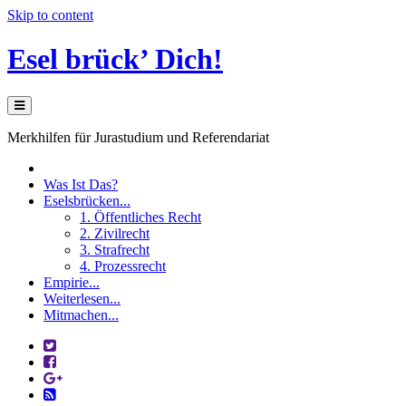
Skip to content
Esel brück’ Dich!
Merkhilfen für Jurastudium und Referendariat
Was Ist Das?
Eselsbrücken...
1. Öffentliches Recht
2. Zivilrecht
3. Strafrecht
4. Prozessrecht
Empirie...
Weiterlesen...
Mitmachen...