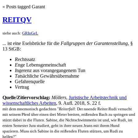
» Posts tagged Garant
REITQV
siehe auch:
GRInGeL
... ist eine Eselsbrücke für die
Fallgruppen der Garantenstellung
, §
13 StGB:
R
echtssatz
E
nge Lebensgemeinschaft
I
ngerenz aus vorangegangenem Tun
T
atsächliche Gewährsübernahme
Gefahren
q
uelle
V
ertrag
Quelle/Zitiervorschlag:
Möllers
,
Juristische Arbeitstechnik und
wissenschaftliches Arbeiten
, 9. Aufl. 2018, S. 22 f.
mit dem mnemonisch gedachten "
Reiterfall
: Der rasende Reiter Rudi versucht
mit seinem Pferd über einen drei Meter breiten, reißenden Bach zu springen und
stürzt dabei in die Fluten. Sabine, die Nichtschwimmerin ist und, wie Rudi, im
ersten Semester Jura studiert, geht in ihrer neuen Jeans mit ihrem Hund
spazieren. Muss sich Sabine in die reißenden Fluten stürzen, um Rudi zu
helfen?"