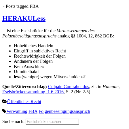
» Posts tagged FBA
HERAKULess
... ist eine Eselsbrücke für die
Voraussetzungen des
Folgenbeseitigungsanspruchs
analog §§ 1004, 12, 862 BGB:
H
oheitliches Handeln
E
ingriff in subjektives Recht
R
echtswidrigkeit der Folgen
A
ndauern der Folgen
K
ein Ausschluss
U
nmittelbakeit
less
(weniger) wegen Mitverschuldens?
Quelle/Zitiervorschlag:
Culpain Contrahendos
, zit. in
Hamann
,
Eselsbrückensammlung, 1.6.2016
, S. 2 (Nr. 2-5)
Öffentliches Recht
Verwaltung
FBA
Folgenbeseitigungsanspruch
Suche nach: