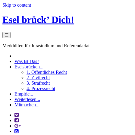
Skip to content
Esel brück’ Dich!
Merkhilfen für Jurastudium und Referendariat
Was Ist Das?
Eselsbrücken...
1. Öffentliches Recht
2. Zivilrecht
3. Strafrecht
4. Prozessrecht
Empirie...
Weiterlesen...
Mitmachen...