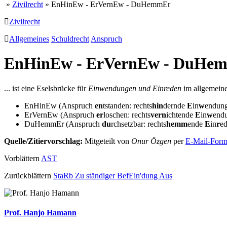
»
Zivilrecht
» EnHinEw - ErVernEw - DuHemmEr
Zivilrecht
Allgemeines
Schuldrecht
Anspruch
EnHinEw - ErVernEw - DuHe
... ist eine Eselsbrücke für
Einwendungen und Einreden
im allgemeine
EnHinEw (Anspruch
en
tstanden: rechts
hin
dernde
E
in
w
endun
ErVernEw (Anspruch
er
loschen: rechts
vern
ichtende
E
in
w
end
DuHemmEr (Anspruch
du
rchsetzbar: rechts
hemm
ende
E
in
r
ed
Quelle/Zitiervorschlag:
Mitgeteilt von
Onur Özgen
per
E-Mail-Form
Vorblättern
AST
Zurückblättern
StaRb Zu ständiger BefEin'dung Aus
Prof. Hanjo Hamann