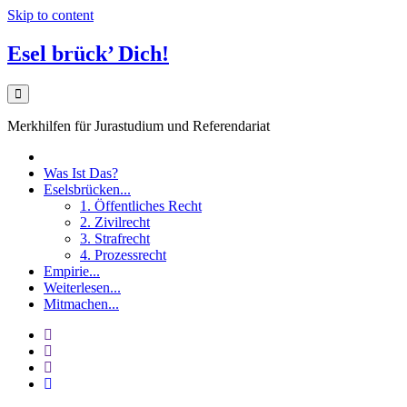
Skip to content
Esel brück’ Dich!
Merkhilfen für Jurastudium und Referendariat
Was Ist Das?
Eselsbrücken...
1. Öffentliches Recht
2. Zivilrecht
3. Strafrecht
4. Prozessrecht
Empirie...
Weiterlesen...
Mitmachen...