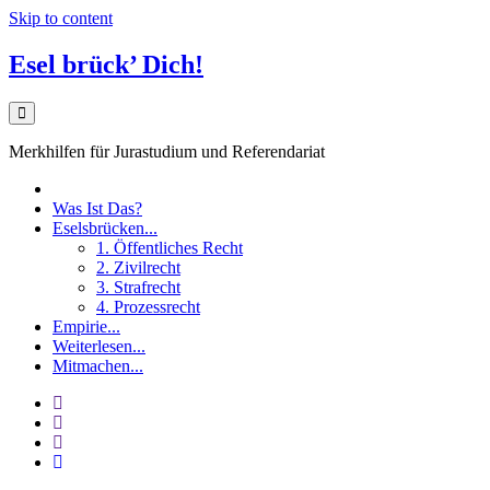
Skip to content
Esel brück’ Dich!
Merkhilfen für Jurastudium und Referendariat
Was Ist Das?
Eselsbrücken...
1. Öffentliches Recht
2. Zivilrecht
3. Strafrecht
4. Prozessrecht
Empirie...
Weiterlesen...
Mitmachen...