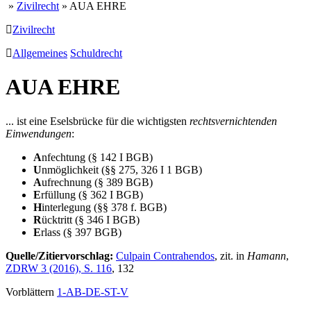
»
Zivilrecht
» AUA EHRE
Zivilrecht
Allgemeines
Schuldrecht
AUA EHRE
... ist eine Eselsbrücke für die wichtigsten
rechtsvernichtenden
Einwendungen
:
A
nfechtung (§ 142 I BGB)
U
nmöglichkeit (§§ 275, 326 I 1 BGB)
A
ufrechnung (§ 389 BGB)
E
rfüllung (§ 362 I BGB)
H
interlegung (§§ 378 f. BGB)
R
ücktritt (§ 346 I BGB)
E
rlass (§ 397 BGB)
Quelle/Zitiervorschlag:
Culpain Contrahendos
, zit. in
Hamann
,
ZDRW 3 (2016), S. 116
, 132
Vorblättern
1-AB-DE-ST-V