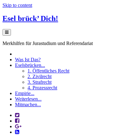
Skip to content
Esel brück’ Dich!
Merkhilfen für Jurastudium und Referendariat
Was Ist Das?
Eselsbrücken...
1. Öffentliches Recht
2. Zivilrecht
3. Strafrecht
4. Prozessrecht
Empirie...
Weiterlesen...
Mitmachen...