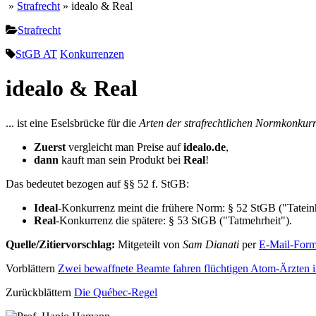
»
Strafrecht
» idealo & Real
Strafrecht
StGB AT
Konkurrenzen
idealo & Real
... ist eine Eselsbrücke für die
Arten der strafrechtlichen Normkonkur
Zuerst
vergleicht man Preise auf
idealo.de
,
dann
kauft man sein Produkt bei
Real
!
Das bedeutet bezogen auf §§ 52 f. StGB:
Ideal
-Konkurrenz meint die frühere Norm: § 52 StGB ("Tateinh
Real
-Konkurrenz die spätere: § 53 StGB ("Tatmehrheit").
Quelle/Zitiervorschlag:
Mitgeteilt von
Sam Dianati
per
E-Mail-Form
Vorblättern
Zwei bewaffnete Beamte fahren flüchtigen Atom-Ärzten 
Zurückblättern
Die Québec-Regel