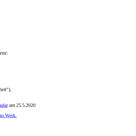
renz
:
eit"),
ular
am 25.5.2020
ins Werk.