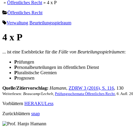
»
Öffentliches Recht
» 4 x P
Öffentliches Recht
Verwaltung
Beurteilungsspielraum
4 x P
... ist eine Eselsbrücke für die
Fälle von Beurteilungsspielräumen
:
P
rüfungen
P
ersonalbeurteilungen im öffentlichen Dienst
P
luralistische Gremien
P
rognosen
Quelle/Zitiervorschlag:
Hamann
,
ZDRW 3 (2016), S. 116
, 130
Weiterlesen:
Beaucamp/Lechelt
,
Prüfungsschemata Öffentliches Recht
, 6. Aufl. 2
Vorblättern
HERAKULess
Zurückblättern
snap