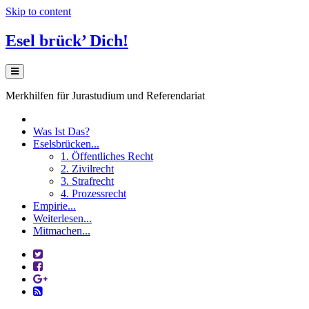
Skip to content
Esel brück’ Dich!
Merkhilfen für Jurastudium und Referendariat
Was Ist Das?
Eselsbrücken...
1. Öffentliches Recht
2. Zivilrecht
3. Strafrecht
4. Prozessrecht
Empirie...
Weiterlesen...
Mitmachen...